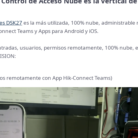
l
Control de Acceso Nube es la vertical d
res DSK27
es la más utilizada, 100% nube, administrabl
nnect Teams y Apps para Android y iOS.​
ntradas, usuarios, permisos remotamente, 100% nube, e 
VISION:
ios remotamente con App Hik-Connect Teams)