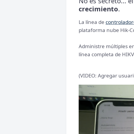
No es secreto... e
crecimiento
.
La línea de
controlado
plataforma nube Hik-Co
Administre múltiples e
línea completa de HIK
(VIDEO: Agregar usuar